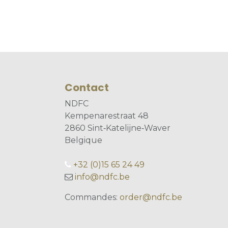
Contact
NDFC
Kempenarestraat 48
2860 Sint‐Katelijne‐Waver
Belgique
+32 (0)15 65 24 49
info@ndfc.be
Commandes:
order@ndfc.be